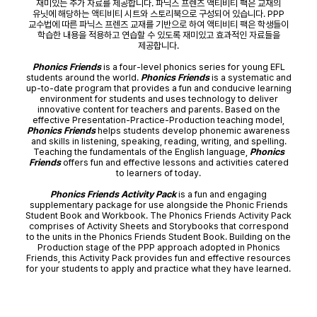
재미있는 추가 자료를 제공합니다. 파닉스 프렌즈 액티비티 팩은 교재의
유닛에 해당하는 액티비티 시트와 스토리북으로 구성되어 있습니다. PPP
교수법에 따른 파닉스 프렌즈 교재를 기반으로 하여 액티비티 팩은 학생들이
학습한 내용을 적용하고 연습할 수 있도록 재미있고 효과적인 자료들을
제공합니다.
Phonics Friends
is a four-level phonics series for young EFL
students around the world.
Phonics Friends
is a systematic and
up-to-date program that provides a fun and conducive learning
environment for students and uses technology to deliver
innovative content for teachers and parents. Based on the
effective Presentation-Practice-Production teaching model,
Phonics Friends
helps students develop phonemic awareness
and skills in listening, speaking, reading, writing, and spelling.
Teaching the fundamentals of the English language,
Phonics
Friends
offers fun and effective lessons and activities catered
to learners of today.
Phonics Friends Activity Pack
is a fun and engaging
supplementary package for use alongside the Phonic Friends
Student Book and Workbook. The Phonics Friends Activity Pack
comprises of Activity Sheets and Storybooks that correspond
to the units in the Phonics Friends Student Book. Building on the
Production stage of the PPP approach adopted in Phonics
Friends, this Activity Pack provides fun and effective resources
for your students to apply and practice what they have learned.