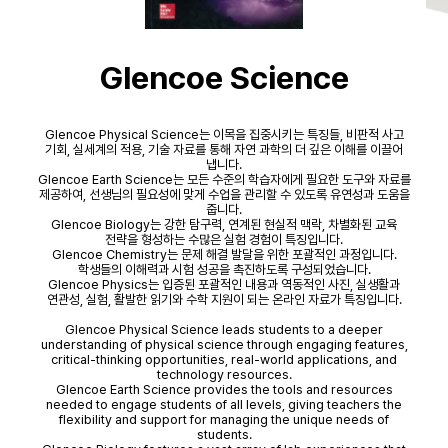
Glencoe Science
Glencoe Physical Science는 이목을 집중시키는 특징들, 비판적 사고
기회, 실세계의 적용, 기술 자료를 통해 자연 과학의 더 깊은 이해를 이끌어
냅니다.
Glencoe Earth Science는 모든 수준의 학습자에게 필요한 도구와 자료를
제공하여, 선생님의 필요성에 맞게 수업을 관리할 수 있도록 유연성과 도움을
줍니다.
Glencoe Biology는 강한 탐구력, 연계된 현실적 맥락, 차별화된 교육
전략을 형성하는 수많은 실험 경험이 특징입니다.
Glencoe Chemistry는 문제 해결 발달을 위한 포괄적인 과정입니다.
학생들의 이해력과 시험 성공을 촉진하도록 구성되었습니다.
Glencoe Physics는 입증된 포괄적인 내용과 역동적인 사진, 실생활과
연관성, 실험, 활발한 읽기와 수학 지원이 되는 온라인 자료가 특징입니다.
Glencoe Physical Science leads students to a deeper
understanding of physical science through engaging features,
critical-thinking opportunities, real-world applications, and
technology resources.
Glencoe Earth Science provides the tools and resources
needed to engage students of all levels, giving teachers the
flexibility and support for managing the unique needs of
students.